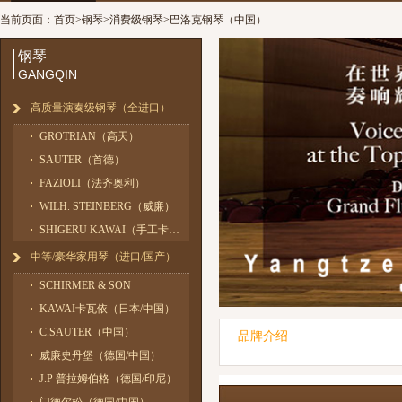
当前页面：
首页
>
钢琴
>
消费级钢琴
>
巴洛克钢琴（中国）
钢琴
GANGQIN
高质量演奏级钢琴（全进口）
GROTRIAN（高天）
SAUTER（首德）
FAZIOLI（法齐奥利）
WILH. STEINBERG（威廉）
SHIGERU KAWAI（手工卡瓦依）
中等/豪华家用琴（进口/国产）
SCHIRMER & SON
KAWAI卡瓦依（日本/中国）
C.SAUTER（中国）
品牌介绍
威廉史丹堡（德国/中国）
2
J.P 普拉姆伯格（德国/印尼）