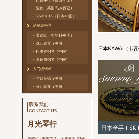
门德尔松（德国/中国）
查伦（英国/马来西亚）
YAMAHA（日本/中国）
消费级钢琴
文德隆（奥地利/中国）
珠江钢琴（中国）
日
本KAWAI（卡
巴洛克钢琴（中国）
嘉德威钢琴（中国）
入门级钢琴
霍普菲德（中国）
长江钢琴（中国）
联系我们
CONTACT US
月光琴行
旗舰店：
重庆市江北区北城天街2号