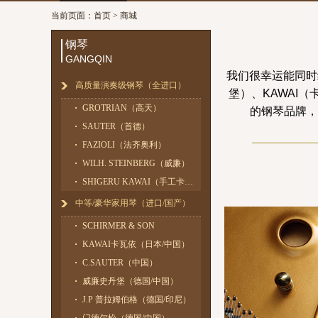
当前页面：
首页
> 商城
钢琴
GANGQIN
我们很幸运能同时经营
高质量演奏级钢琴（全进口）
堡）、KAWAI（
GROTRIAN（高天）
的钢琴品牌，
SAUTER（首德）
FAZIOLI（法齐奥利）
WILH. STEINBERG（威廉）
SHIGERU KAWAI（手工卡瓦依）
中等/豪华家用琴（进口/国产）
SCHIRMER & SON
KAWAI卡瓦依（日本/中国）
C.SAUTER（中国）
威廉史丹堡（德国/中国）
J.P 普拉姆伯格（德国/印尼）