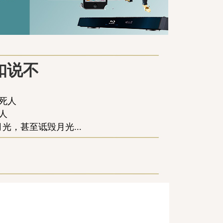
扣说不
死人
人
，甚至诋毁月光...